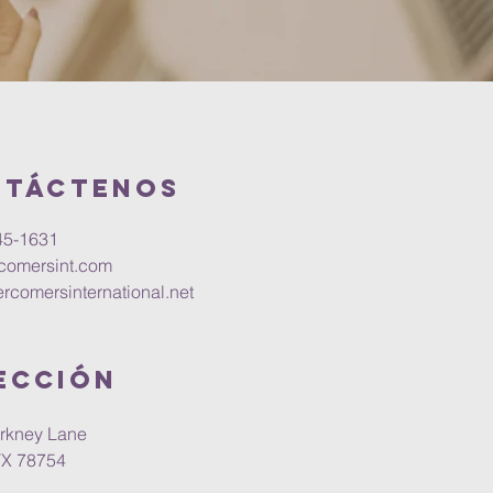
ntáctenos
45-1631
comersint.com
rcomersinternational.net
ECCIÓN
rkney Lane
TX 78754