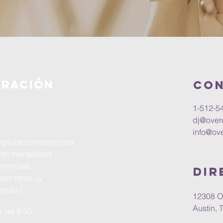
oración
Co
1-512-5
dj@over
info@ove
empo de conexión con
con mentalidad
riencias,
DIR
or otros, ¡y
sayuno!
12308 O
Austin, 
 las 8:30