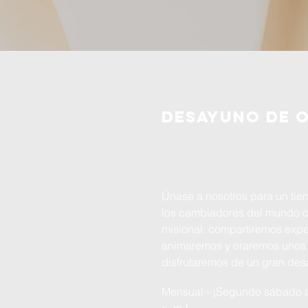
Desayuno de 
Únase a nosotros para un ti
los cambiadores del mundo 
misional: compartiremos expe
animaremos y oraremos unos p
disfrutaremos de un gran de
Mensual - ¡Segundo sábado a