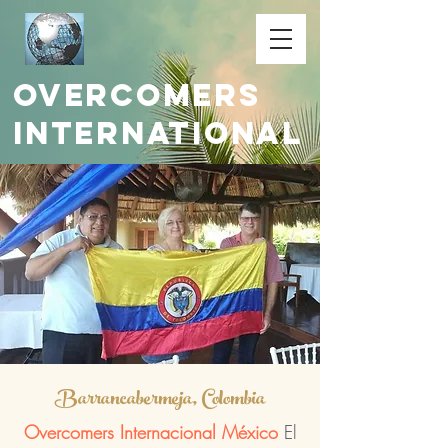
Overcomers
International
Barrancabermeja, Colombia
Overcomers Internacional México
El