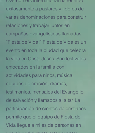
Overcomers International ha reunido
exitosamente a pastores y líderes de
varias denominaciones para construir
relaciones y trabajar juntos en
campañas evangelísticas llamadas
“Fiesta de Vida!” Fiesta de Vida es un
evento en toda la ciudad que celebra
la vida en Cristo Jesús. Son festivales
enfocados en la familia con
actividades para niños, música,
equipos de oración, dramas,
testimonios, mensajes del Evangelio
de salvación y llamados al altar. La
participación de cientos de cristianos
permite que el equipo de Fiesta de
Vida llegue a miles de personas en